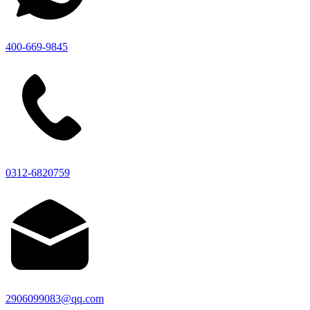
400-669-9845
0312-6820759
2906099083@qq.com