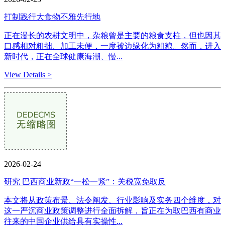
打制践行大食物不雅先行地
正在漫长的农耕文明中，杂粮曾是主要的粮食支柱，但也因其
口感相对粗拙、加工未便，一度被边缘化为粗粮。然而，进入
新时代，正在全球健康海潮、慢...
View Details >
2026-02-24
研究 巴西商业新政“一松一紧”：关税宽免取反
本文将从政策布景、法令阐发、行业影响及实务四个维度，对
这一严沉商业政策调整进行全面拆解，旨正在为取巴西有商业
往来的中国企业供给具有实操性...