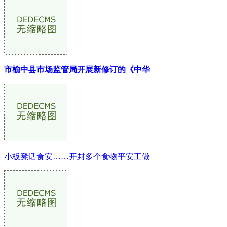
市榆中县市场监管局开展新修订的《中华
小板凳话食安……开封多个食物平安工做