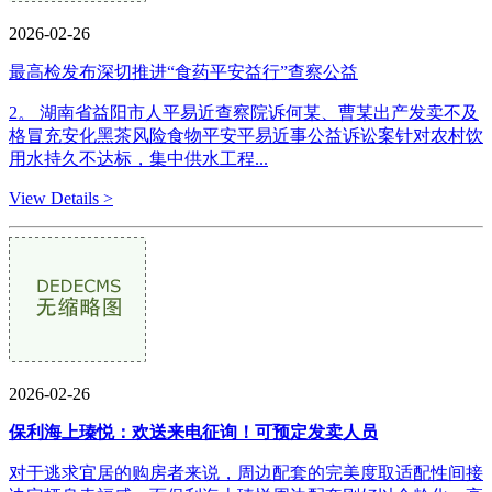
2026-02-26
最高检发布深切推进“食药平安益行”查察公益
2。 湖南省益阳市人平易近查察院诉何某、曹某出产发卖不及
格冒充安化黑茶风险食物平安平易近事公益诉讼案针对农村饮
用水持久不达标，集中供水工程...
View Details >
2026-02-26
保利海上瑧悦：欢送来电征询！可预定发卖人员
对于逃求宜居的购房者来说，周边配套的完美度取适配性间接