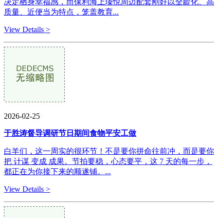
决定栖身幸福感，而保利海上瑧悦周边配套刚好以全龄化、高
质量、近便当为特点，笼盖教育...
View Details >
2026-02-25
于胜涛督导调研节日期间食物平安工做
白羊们，这一周实的很环节！不是要你拼命往前冲，而是要你
把 计谋 变成 成果。节拍要稳，心态要平，这 7 天的每一步，
都正在为你接下来的顺遂铺。...
View Details >