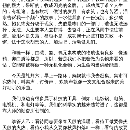
韧的毅力，果断的，收成闪光的金牌。。成功属于谁？人生
的，有坦途，也有坎坷；做过的岁月，有欢笑，也有苦涩，泪
水告诉我一个颠仆的故事，汗水使我多了一份沉沉，多少成
熟。抱负终究分歧于现实，失败是糊口的一部门，谁也无法选
择，无法。人生要本人去拼搏，去奋斗，正在风雨中怯往前
进。流泪不是失落，盘桓不是，成功属于那些打败失败，不
懈、怯于逃求胡想的人。加油吧，活动健儿们。
和糖一样，由碳、氢、氧元素构成的物质也有良多，像酒
精、卵白质等都是。所以，若是我们不把糖做为食物来看的
话，它能够被称做一种无机化合物，为生命勾当供给能量。
今天是礼拜六，早上一路床，妈妈就带我去赶集。集市可
实热闹，叫卖声，讨价声， 欢笑声就像一支支组合起来的美
好动听的乐曲。
我们身边有很多属于科技的工具，例如：电饭锅、电脑、
电视机、和电灯等等。我们的科学实的越来越前进了，这都是
靠大师的勤奋所创制的。
掌管人乙：看待同志要像春天般的温暖，看待工做要像炎
天般的火热，看待小我从义要像秋风扫落叶一样，看待仇敌要