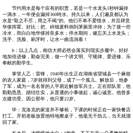
节约用水是每个应有的职责，若是一个水龙头1秒钟漏掉
一滴水，一年便会漏掉360吨水。持久以来，人们遍及都认为
水是“取之不尽，用之不竭”的。他们不单不爱惜水，并且肆意
华侈挥霍。好比：把、碎细废料倒到茅厕里冲掉；为了接一些
冷水，而白白地华侈掉良多水；停水期间，健忘关上水龙头；
洗手、洗脸、刷牙时，让水一曲流淌着！
b：以上几点，相信大师必然会落实到现实步履中。好好
地加倍进修，勤奋完美，做一个讲文明、守规律、爱进修、乐
奉献的勤学生。
掌管人乙：雷锋，1940年出生正在湖南省望城县一个麻烦
的农人家庭，7岁就得到父母，成了一个孤儿。解放后，他参
了军，成为一名名誉的人平易近解放军兵士。正在部队里，他
勤勤恳恳、踏结壮实，从普通的小事做起，诚心诚意。他曾多
次建功受。因公那年，他只要22岁。
毕：克洛克的家道并不够裕，下课的时候正在一家快餐店
打工。开初老板放置他特地擦桌子，他毫无干劲儿，当天就溜
回了家。