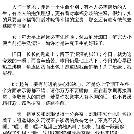
人打一落地，即是一个生命个别，有本人必需履历的人
生，有本人的抱负理想，更有着对幸福分歧的注释。假如，实
的只要当幸福得到后才晓得幸福的宝贵，那么还有谁有怯气去
逃随幸福呢！
女：每天早上起床必需先洗脸，然后刷牙濑口，解完大小
便当前把手洗清洁，如许才是讲究卫生的好孩子。
旧日，长长的跑道上，留下了深深的脚印；今日，就为这
夸姣的一瞬，而含辛茹苦。昨日仍是七上八下，今日的心早已
热血沸腾，角逐因我而出色！跑道因我而鲜艳！为了班级，我
能行。
b：起首，要有前进的决心和决心。若是你上学期正在各
个方面表示得都不错，请你万万不要骄傲，正在新学期再接再
厉，争取更大的前进。若是你发觉本人有不脚的话，也不要没
精打彩，该当振奋，踌躇不前。
一天，祖逖又和刘琨谈得十分兴奋，刘琨不知什么时候睡
着了，祖逖却久久沉浸正在谈话的兴奋之中，不克不及入
睡。“喔，喔，喔--”荒漠上的雄鸡叫了起来，祖逖一跃而起，
踢醒了刘琨：“听，这雄鸡啼鸣何等振奋呀，快起来练剑