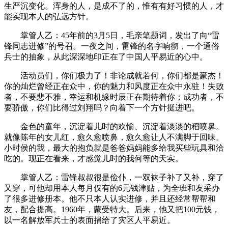
生严沉变化。浑身的人，是成不了的，惟有有好习惯的人，才
能实现本人的弘远方针。
掌管人乙：45年前的3月5日，毛亲笔题词，发出了向“雷
锋同志进修”的号召。一夜之间，雷锋的名字响彻，一个通俗
兵士的抽象，从此深深地印正在了中国人平易近的心中。
活动员们，你们极力了！非论成就若何，你们都是豪杰！
你的灿烂曾经正在众中，你的魅力和风度正在众中永驻！失败
者，不要悲不雅，幸运和机缘时辰正在期待着你；成功者，不
要骄傲，你们比得过刘翔吗？向着下一个方针挺进吧。
金色的童年，沉淀着儿时的欢愉、沉淀着淡淡的稻喷鼻。
就像陈年的女儿红，愈久愈喷鼻，愈久愈让人不满脚于回味。
小时侯的我，最大的抱负就是爸爸妈妈能多给我买些玩具和洽
吃的。现正在看来，才感觉儿时的我何等的天实。
掌管人乙：雷锋叔叔很是俭仆，一双袜子补了又补，穿了
又穿，可他却用本人每月仅有的6元钱津贴，为全班和友采办
了很多进修册本。他不只本人认实进修，并且还经常帮帮和
友，配合提高。1960年，蒙受特大。后来，他又把100元钱，
以一名解放军兵士的表面捐给了灾区人平易近。