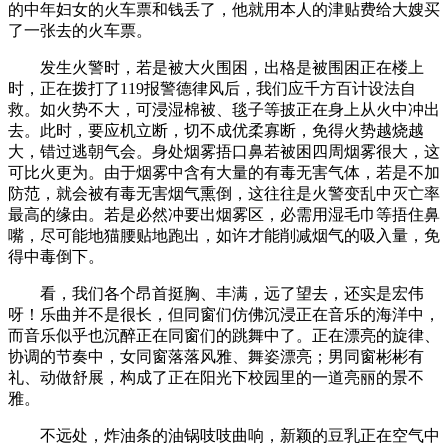
的中年妇女的火车票和钱丢了，他就用本人的津贴费给大嫂买
了一张去的火车票。
发生火警时，若是被大火围困，出格是被围困正在楼上
时，正在拨打了119报警德律风后，我们应千方百计设法自
救。如火势不大，可浸湿棉被、毯子等披正在身上从火中冲出
去。此时，要应机立断，切不成优柔寡断，免得火势越烧越
大，错过逃朝气会。身处烟雾捂口鼻若被困四周烟雾很大，这
可比火更为。由于烟雾中含有大量的有毒无害气体，若是不加
防范，就会被有毒无害烟气熏倒，这往往是火警变乱中灭亡率
最高的缘由。若是必然冲要出烟雾区，必需用湿毛巾等捂住鼻
嘴，尽可能地猫腰贴地跑出，如许才能削减烟气的吸入量，免
得中毒倒下。
看，我们各个昂首挺胸、丰满，远了望去，还实是宏伟
呀！乐曲并不是很长，但同窗们仿佛沉浸正在音乐的海洋中，
而音乐似乎也沉醉正在同窗们的跳舞中了。正在漂亮的旋律、
协调的节奏中，女同窗落落风雅、舞姿漂亮；男同窗彬彬有
礼、动做舒展，构成了正在阳光下校园里的一道亮丽的景不
雅。
不远处，炸油条的油锅吱吱曲响，新颖的豆乳正在空气中