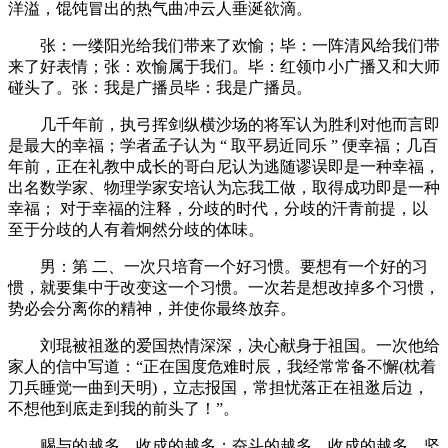
洋溢，馄饨冒出的热气曲冲云人垂涎欲滴。
张：一缕阳光给我们带来了欢愉；毕：一阵清风给我们带
来了好表情；张：欢愉属于我们。毕：红领巾小广播又和大师
碰头了。张：我是广播员毕：我是广播员。
几千年前，执弓挥剑纵横沙场的将军认为胜利对他而言即
是最大的幸福；学者孟子认为 “ 取平易近同乐 ” 便幸福；几百
年前，正在礼教中成长的哥白尼认为逃随谬误即是一种幸福，
出名数学家、物理学家安培认为忘我工做，取得成功即是一种
幸福； 对于幸福的注释，分歧的时代，分歧的汗青前提，以
至于分歧的人有着炯然分歧的体味。
男：第 二、一次只培育一个好习惯。要想有一个好的习
惯，就要集中于改变这一个习惯。一次若是想改掉多个习惯，
势必会分离你的精神，并使你最终放弃。
刘琨被祖逖的爱国热情深深，决心献身于祖国。一次他给
家人的信中写道：“正在国度危难时辰，我经常常备不懈(枕着
刀兵睡觉一曲到天明)，立志报国，常担忧落正在祖逖后边，
不想他到底走到我的前头了！”。
赐与的越多，收成的越多；奋斗的越多，收成的越多。坚