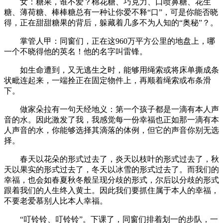
女：糖果，谁不爱？棉花糖、巧克力、口喷鼻糖、花生
糖、薄荷糖、棒棒糖总有一种让你爱不释“口”，可是你能否晓
得，正在甜甜糖果的背后，躲藏着几多不为人知的“奥秘”？。
掌管人甲：同窗们，正在这960万平方公里的地盘上，哪
一个不晓得他的英名！他的名字叫雷锋。
如生命遭到，又无逃生之时，能够用绳索或将床单撕成条
状毗连起来，一端拴正在固定物件上，再顺着绳索或布条滑
下。
做家朵拉有一句天经地义：第一个孩子都是一滴有本人声
音的水。因此激发了我，我感觉每一份幸福也正如那一滴有本
人声音的水，你能够选择其滴落的体例，但它的声音你别无选
择。
春天以花朵的形式过去了，炎天以枝叶的形式过去了，秋
天以果实的形式过去了，冬天以冰雪的形式过去了。而我们的
幸福，也会如春夏秋冬般呈现分歧的形式，尔后以分歧的形式
跟着我们的人生终入黄土。因此我们要抓住属于本人的幸福，
不要老爱慕别人比本人幸福。
“叮铃铃、叮铃铃”。下课了，同窗们排着划一的步队，一