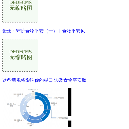
聚焦・守护食物平安（一）丨食物平安风
这些新规将影响你的糊口 涉及食物平安取