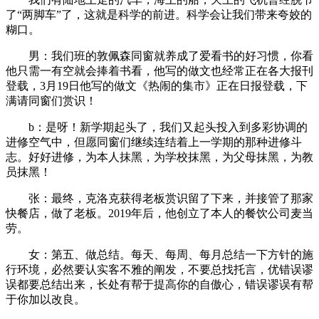
了“两脚车”了，这就是科学的前进。科学会让我们带来夸姣的
糊口。
男：我们班的敦佩森同窗就养成了爱看书的好习惯，你看
他只需一有空就会捧着书看，他写的做文也经常正在各大报刊
登载，3月19日他写的做文《热闹的集市》正在日报登载，下
满请同窗们赏识！
b：是呀！新学期起头了，我们又起头投入到多彩协调的
进修空气中，但愿同窗们继续连结着上一学期的那种进修斗
志。好好进修，为本人抹黑，为学校抹黑，为父母抹黑，为教
员抹黑！
张：最终，克洛克获得老板赏识留了下来，并接管了那家
快餐店，做了老板。2019年后，他创立了本人的餐饮公司麦当
劳。
女：第五、做总结。每天、每周、每月总结一下方针的施
行环境，必然要认实客不雅的阐发，不要总找托言，优错误谬
误都要总结出来，长处有帮于提高你的自傲心，错误谬误有帮
于你加以改良。