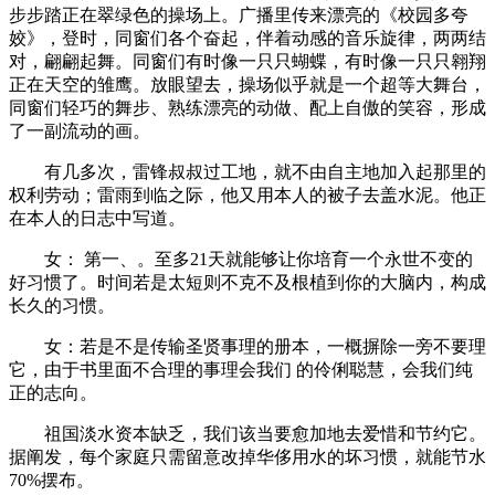
步步踏正在翠绿色的操场上。广播里传来漂亮的《校园多夸
姣》，登时，同窗们各个奋起，伴着动感的音乐旋律，两两结
对，翩翩起舞。同窗们有时像一只只蝴蝶，有时像一只只翱翔
正在天空的雏鹰。放眼望去，操场似乎就是一个超等大舞台，
同窗们轻巧的舞步、熟练漂亮的动做、配上自傲的笑容，形成
了一副流动的画。
有几多次，雷锋叔叔过工地，就不由自主地加入起那里的
权利劳动；雷雨到临之际，他又用本人的被子去盖水泥。他正
在本人的日志中写道。
女： 第一、。至多21天就能够让你培育一个永世不变的
好习惯了。时间若是太短则不克不及根植到你的大脑内，构成
长久的习惯。
女：若是不是传输圣贤事理的册本，一概摒除一旁不要理
它，由于书里面不合理的事理会我们 的伶俐聪慧，会我们纯
正的志向。
祖国淡水资本缺乏，我们该当要愈加地去爱惜和节约它。
据阐发，每个家庭只需留意改掉华侈用水的坏习惯，就能节水
70%摆布。