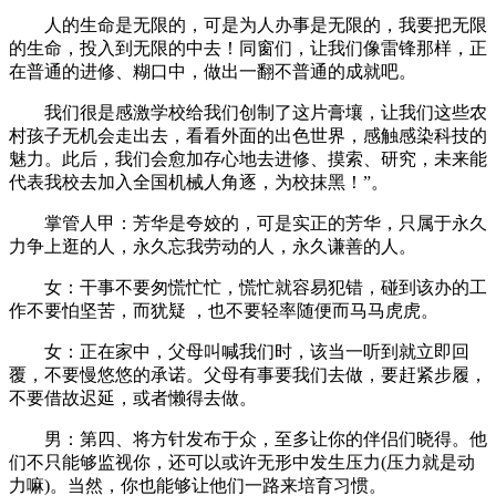
人的生命是无限的，可是为人办事是无限的，我要把无限
的生命，投入到无限的中去！同窗们，让我们像雷锋那样，正
在普通的进修、糊口中，做出一翻不普通的成就吧。
我们很是感激学校给我们创制了这片膏壤，让我们这些农
村孩子无机会走出去，看看外面的出色世界，感触感染科技的
魅力。此后，我们会愈加存心地去进修、摸索、研究，未来能
代表我校去加入全国机械人角逐，为校抹黑！”。
掌管人甲：芳华是夸姣的，可是实正的芳华，只属于永久
力争上逛的人，永久忘我劳动的人，永久谦善的人。
女：干事不要匆慌忙忙，慌忙就容易犯错，碰到该办的工
作不要怕坚苦，而犹疑 ，也不要轻率随便而马马虎虎。
女：正在家中，父母叫喊我们时，该当一听到就立即回
覆，不要慢悠悠的承诺。父母有事要我们去做，要赶紧步履，
不要借故迟延，或者懒得去做。
男：第四、将方针发布于众，至多让你的伴侣们晓得。他
们不只能够监视你，还可以或许无形中发生压力(压力就是动
力嘛)。当然，你也能够让他们一路来培育习惯。