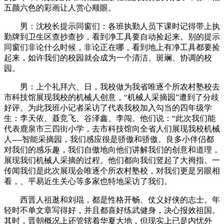
五颜六色的彩画让人赏心顺眼。
男：沈校长提示同窗们：各班执勤人员下课时记得带上执
勤牌到卫生区查抄查抄，看到净工具要自动捡起来。别的提示
同窗们非论什么时候，非论正在哪，看到地上有净工具都要捡
起来，如许我们的校园就会成为一个清洁、斑斓、协调的校
园。
男：上个礼拜六、日，我校做为我省唯逐个所农村塾校去
市科技馆展现我校的机械人创意，“机械人采摘园”遭到了分歧
好评。为此我班小记者采访了代表我校加入勾当的四年级学
生：李天依、聂竞飞、谷泽鑫、李闯。他们说：“此次我们能
代表鹿泉市三四街小学，去市科技馆向全省人们展现我校机械
人----智能采摘园，我们感应很是骄傲和骄傲。良多小伴侣都
对我们的感乐趣，我们自傲地向他们讲解我们的创意和道理，
展现我们机械人采摘的过程。他们都向我们竖起了大拇指。一
传闻我们是此次展现会唯逐个所农村塾校，对我们更是另眼相
看，、平易近生关心等多家也特地采访了我们。
西晋人祖逖和刘琨，都是性格开畅、仗义好侠的志士。年
轻时不单文章写得好，并且都喜好练武健身，决心报效祖国。
其时，晋朝概况上还管辖着华夏大地，但现实上已是内忧外