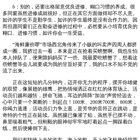
b：别的，还要出格留意优良进修、糊口习惯的养成。很
多同窗虽然进修成就很好，但正在其它方面做得却不尽人意。
如许的学生不是勤学生，如许的学生最终是没有合作力的。因
而但愿同窗们正在勤奋进修的过程中，必然要从小培育优良的
糊口、进修习惯，如许你会一生受益。
“海鲜廉价啰”市场西北角传来了小贩的叫卖声四周人都挤
成一圈，我挤过去一看，本来是正在抢着买螃蟹啊。我也生怕
本人掉队了，便乘隙妈妈买了一些。我最爱吃螃蟹了，想着这
些螃蟹等会儿就要成为我的甘旨好菜了，我的口水不知不觉的
流了出来。
正在这短短的几分钟内，迈开你无力的程序，摆开你雄健
的双臂，像展翅的雄鹰，把热情倾洒正在红红的体育场上。活
动员们越和越怯，拼命飞驰，耳边的阵阵“加油”声曾经远去，
心中只要一个果断的：到起点！100米、200米700米、800米，
你竭力逃逐，活动员们力争上逛，是芳华的音符正在跳动，是
奇特的个性正在延续。虽然腿已像灌了铅，虽然手已摆不动，
鼻里喘着粗气，但刚毅的眼神却牢牢地盯着起点一脚踩着白
线，然后便瘫倒下去。
我们有陆地上走的汽车，海上的船，天上的飞机曾经脱节