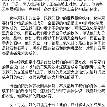
吧！”于是，两人操起剑来，正在高坡上对舞。从此，他俩每
天朝晨听到头一声鸣叫，必然来到荒漠上奋起神练起剑来。
化学家眼中的世界，跟我们眼中的世界很纷歧样。化学家
喜好研究物质的构成成分，全世界的物质是由100多种化学元
素构成的，正在我们眼中看来不异的物体，可能正在化学家那
里完全分歧，而正在我们看来完全分歧的物体，却被他们划分
为统一品种。例如，我们看砂子和玻璃完全纷歧样，而正在化
学家的眼中，他们完全一样，都是二氧化硅；最出名的例子就
是钻石和石墨了，明亮剔透的钻石和蹭到哪里都一片黑的石墨
都是由碳元素形成的。
科学给我们带来很多好处让我们的糊口更夸姣！科学家们
的勤奋没白搭！以前的黄泥泥沙水泥演变成今日的沥青，这代
表我们的交通曾经前进了。以前的月光萤火虫油灯火油灯演变
成今日的电灯，这代表我们的火灯曾经前进了。
出色的阳光体育校园集体舞，不只熬炼了我们的身体，丰
硕了我们的课余时间，还让我们加强了集体认识，我喜好让我
们欢愉、健康成长的阳光体育。
女：可见，好的习惯是十分主要的，它能够让人的终身发