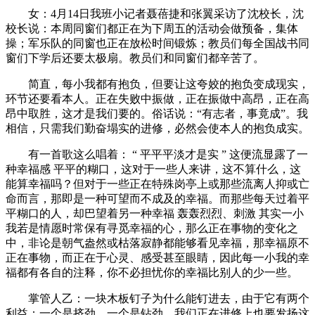
女：4月14日我班小记者聂蓓捷和张翼采访了沈校长，沈
校长说：本周同窗们都正在为下周五的活动会做预备，集体
操；军乐队的同窗也正在放松时间锻炼；教员们每全国战书同
窗们下学后还要太极扇。教员们和同窗们都辛苦了。
简直，每小我都有抱负，但要让这夸姣的抱负变成现实，
环节还要看本人。正在失败中振做，正在振做中高昂，正在高
昂中取胜，这才是我们要的。俗话说：“有志者，事竟成”。我
相信，只需我们勤奋塌实的进修，必然会使本人的抱负成实。
有一首歌这么唱着： “ 平平平淡才是实 ” 这便流显露了一
种幸福感 平平的糊口，这对于一些人来讲，这不算什么，这
能算幸福吗？但对于一些正在特殊岗亭上或那些流离人抑或亡
命而言，那即是一种可望而不成及的幸福。而那些每天过着平
平糊口的人，却巴望着另一种幸福 轰轰烈烈、刺激 其实一小
我若是情愿时常保有寻觅幸福的心，那么正在事物的变化之
中，非论是朝气盎然或枯落寂静都能够看见幸福，那幸福原不
正在事物，而正在于心灵、感受甚至眼睛，因此每一小我的幸
福都有各自的注释，你不必担忧你的幸福比别人的少一些。
掌管人乙：一块木板钉子为什么能钉进去，由于它有两个
利益：一个是挤劲，一个是钻劲。我们正在进修上也要发扬这