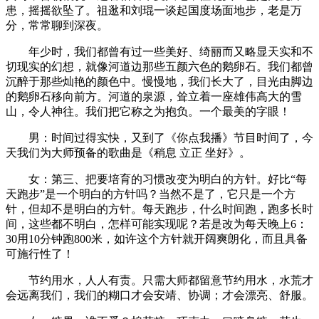
患，摇摇欲坠了。祖逖和刘琨一谈起国度场面地步，老是万
分，常常聊到深夜。
年少时，我们都曾有过一些美好、绮丽而又略显天实和不
切现实的幻想，就像河道边那些五颜六色的鹅卵石。我们都曾
沉醉于那些灿艳的颜色中。慢慢地，我们长大了，目光由脚边
的鹅卵石移向前方。河道的泉源，耸立着一座雄伟高大的雪
山，令人神往。我们把它称之为抱负。一个最美的字眼！
男：时间过得实快，又到了《你点我播》节目时间了，今
天我们为大师预备的歌曲是《稍息 立正 坐好》。
女：第三、把要培育的习惯改变为明白的方针。好比“每
天跑步”是一个明白的方针吗？当然不是了，它只是一个方
针，但却不是明白的方针。每天跑步，什么时间跑，跑多长时
间，这些都不明白，怎样可能实现呢？若是改为每天晚上6：
30用10分钟跑800米，如许这个方针就开阔爽朗化，而且具备
可施行性了！
节约用水，人人有责。只需大师都留意节约用水，水荒才
会远离我们，我们的糊口才会安靖、协调；才会漂亮、舒服。