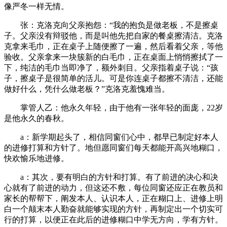
像严冬一样无情。
张：克洛克向父亲抱怨：“我的抱负是做老板，不是擦桌
子。父亲没有辩驳他，而是叫他先把自家的餐桌擦清洁。克洛
克拿来毛巾，正在桌子上随便擦了一遍，然后看着父亲，等他
验收。父亲拿来一块簇新的白毛巾，正在桌面上悄悄擦拭了一
下，纯洁的毛巾当即净了，额外刺目。父亲指着桌子说：“孩
子，擦桌子是很简单的活儿。可是你连桌子都擦不清洁，还能
做好什么，凭什么做老板？”克洛克羞愧难当。
掌管人乙：他永久年轻，由于他有一张年轻的面庞，22岁
是他永久的春秋。
a：新学期起头了，相信同窗们心中，都早已制定好本人
的进修打算和方针了。地但愿同窗们每天都能开高兴地糊口，
快欢愉乐地进修。
a：其次，要有明白的方针和打算。有了前进的决心和决
心就有了前进的动力，但这还不敷，每位同窗还应正在教员和
家长的帮帮下，阐发本人、认识本人，正在糊口上、进修上明
白一个颠末本人勤奋就能够实现的方针，再制定出一个切实可
行的打算，以便正在此后的进修糊口中学无方向，学有方针。