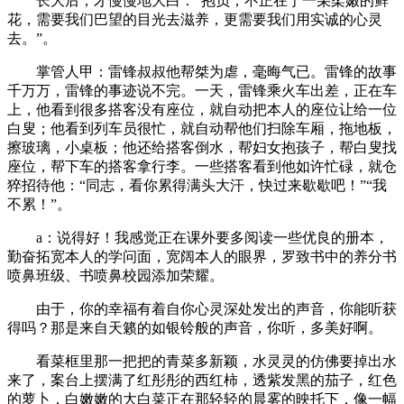
长大后，才慢慢地大白：“抱负，不正在于一朵柔嫩的鲜
花，需要我们巴望的目光去滋养，更需要我们用实诚的心灵
去。”。
掌管人甲：雷锋叔叔他帮桀为虐，毫晦气已。雷锋的故事
千万万，雷锋的事迹说不完。一天，雷锋乘火车出差，正在车
上，他看到很多搭客没有座位，就自动把本人的座位让给一位
白叟；他看到列车员很忙，就自动帮他们扫除车厢，拖地板，
擦玻璃，小桌板；他还给搭客倒水，帮妇女抱孩子，帮白叟找
座位，帮下车的搭客拿行李。一些搭客看到他如许忙碌，就仓
猝招待他：“同志，看你累得满头大汗，快过来歇歇吧！”“我
不累！”。
a：说得好！我感觉正在课外要多阅读一些优良的册本，
勤奋拓宽本人的学问面，宽阔本人的眼界，罗致书中的养分书
喷鼻班级、书喷鼻校园添加荣耀。
由于，你的幸福有着自你心灵深处发出的声音，你能听获
得吗？那是来自天籁的如银铃般的声音，你听，多美好啊。
看菜框里那一把把的青菜多新颖，水灵灵的仿佛要掉出水
来了，案台上摆满了红彤彤的西红柿，透紫发黑的茄子，红色
的萝卜，白嫩嫩的大白菜正在那轻轻的晨雾的映托下，像一幅