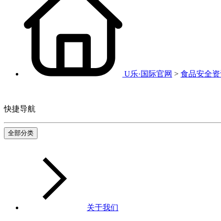
U乐·国际官网
>
食品安全资
快捷导航
全部分类
关于我们