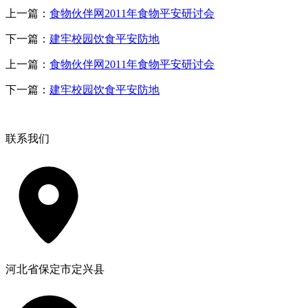
上一篇：
食物伙伴网2011年食物平安研讨会
下一篇：
建牢校园饮食平安防地
上一篇：
食物伙伴网2011年食物平安研讨会
下一篇：
建牢校园饮食平安防地
联系我们
河北省保定市定兴县