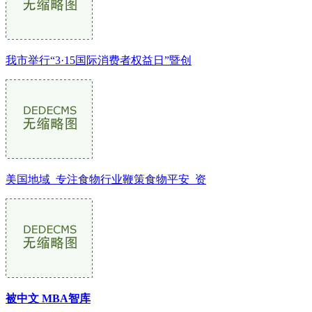
我市举行“3·15国际消费者权益日”暨创
美国地域_专注食物行业鞭策食物平安_资
被中文 MBA智库