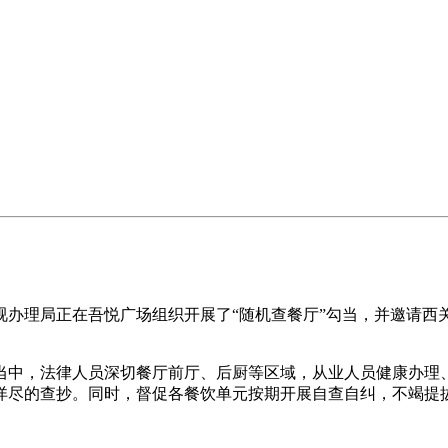
视办理局正在吾悦广场组织开展了“随机查餐厅”勾当，并邀请西
，法律人员深切餐厅前厅、后厨等区域，从业人员健康办理、
详尽的查抄。同时，督促各餐饮单元按期开展自查自纠，不竭提