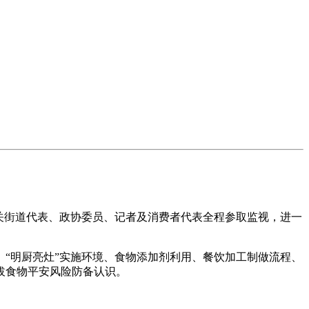
关街道代表、政协委员、记者及消费者代表全程参取监视，进一
“明厨亮灶”实施环境、食物添加剂利用、餐饮加工制做流程、
拔食物平安风险防备认识。