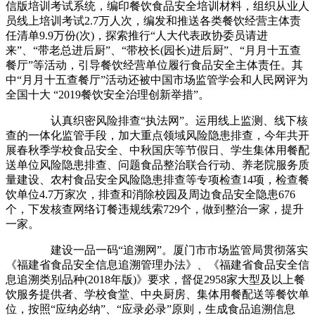
信版培训考试系统，编印餐饮食品安全培训材料，组织从业人
员线上培训考试2.7万人次，编发和推送各类餐饮经营主体责
任清单9.9万份(次)，探索推行“人大代表政协委员请进
来”、“带老总进后厨”、“带校长(园长)进后厨”、“月月十五查
餐厅”等活动，引导餐饮经营单位履行食品安全主体责任。其
中“月月十五查餐厅”活动还被中国市场监管学会和人民网评为
全国十大 “2019餐饮安全治理创新举措”。
认真织密风险排查“执法网”。运用线上监测、线下核
查的一体化监管手段，加大重点领域风险隐患排查，今年共开
展春秋季学校食品安全、中秋国庆等节假日、学生集体用餐配
送单位风险隐患排查、问题食品整治联合行动、养老院服务质
量建设、农村食品安全风险隐患排查等专项检查14项，检查餐
饮单位4.7万家次，排查和消除校园及周边食品安全隐患676
个，下发核查网络订餐违规线索729个，做到整治一家，提升
一家。
建设一品一码“追溯网”。厦门市市场监管局贯彻落实
《福建省食品安全信息追溯管理办法》、《福建省食品安全信
息追溯类别品种(2018年版)》要求，督促2958家大型及以上餐
饮服务提供者、学校食堂、中央厨房、集体用餐配送等餐饮单
位，按照“应纳必纳”、“应录必录”原则，生成食品追溯信息