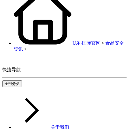
U乐·国际官网
>
食品安全
资讯
>
快捷导航
全部分类
关于我们