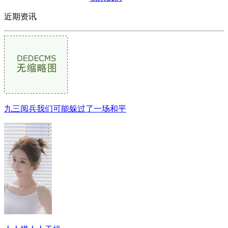
近期资讯
九三阅兵我们可能躲过了一场和平