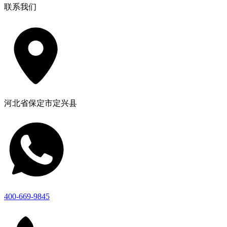
联系我们
河北省保定市定兴县
400-669-9845