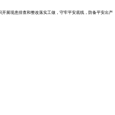
开展现患排查和整改落实工做，守牢平安底线，防备平安出产