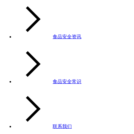
食品安全资讯
食品安全常识
联系我们