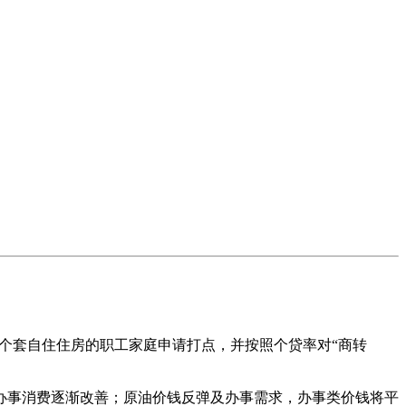
个套自住住房的职工家庭申请打点，并按照个贷率对“商转
事消费逐渐改善；原油价钱反弹及办事需求，办事类价钱将平