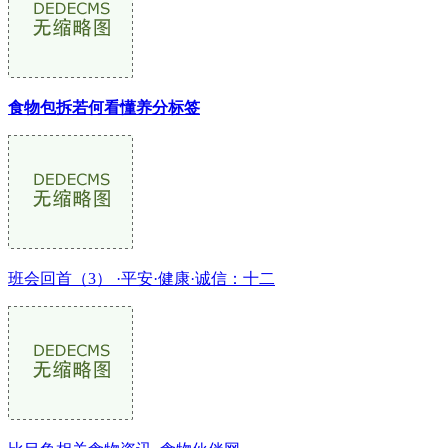
食物包拆若何看懂养分标签
班会回首（3） ·平安·健康·诚信：十二