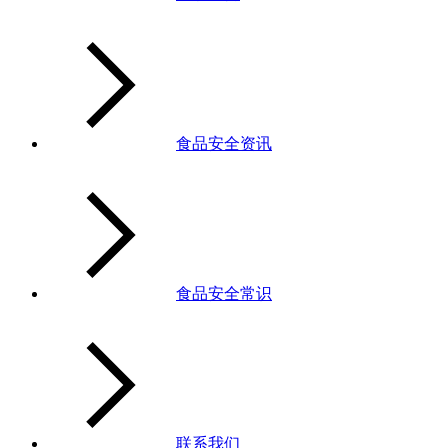
食品安全资讯
食品安全常识
联系我们