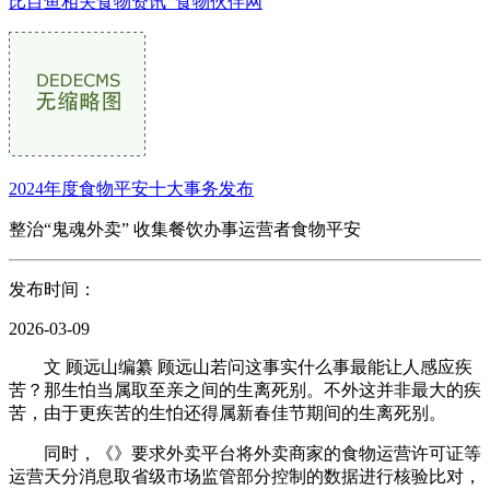
比目鱼相关食物资讯_食物伙伴网
2024年度食物平安十大事务发布
整治“鬼魂外卖” 收集餐饮办事运营者食物平安
发布时间：
2026-03-09
文 顾远山编纂 顾远山若问这事实什么事最能让人感应疾
苦？那生怕当属取至亲之间的生离死别。不外这并非最大的疾
苦，由于更疾苦的生怕还得属新春佳节期间的生离死别。
同时，《》要求外卖平台将外卖商家的食物运营许可证等
运营天分消息取省级市场监管部分控制的数据进行核验比对，