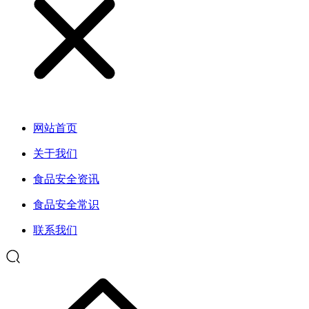
网站首页
关于我们
食品安全资讯
食品安全常识
联系我们