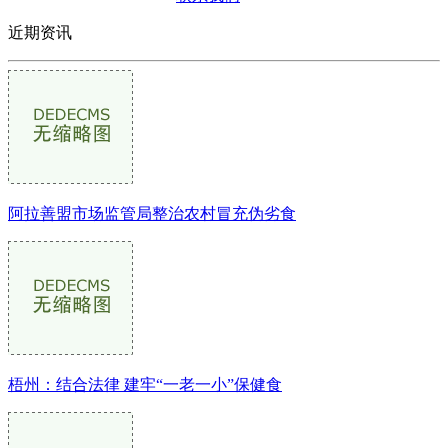
近期资讯
阿拉善盟市场监管局整治农村冒充伪劣食
梧州：结合法律 建牢“一老一小”保健食