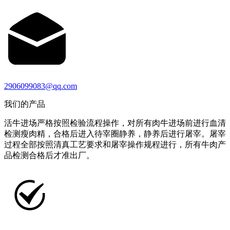
2906099083@qq.com
我们的产品
活牛进场严格按照检验流程操作，对所有肉牛进场前进行血清
检测瘦肉精，合格后进入待宰圈静养，静养后进行屠宰。屠宰
过程全部按照清真工艺要求和屠宰操作规程进行，所有牛肉产
品检测合格后才准出厂。