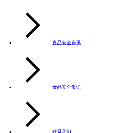
食品安全资讯
食品安全常识
联系我们