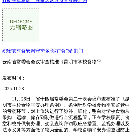
挂驴头卖马肉！涉事店从终身禁业获刑四
织密农村食安网守护乡亲好“食”光 荆门
云南省常委会会议审查核准《昆明市学校食物平
发布时间：
2025-11-28
11月26日，省十四届常委会第二十次会议审查核准了《昆
明市学校食物平安办理条例》。条例针对学校食物平安监管中
的亏弱环节，对上位法进行了弥补、细化，明白对学校食物从
采购、运输、储存到制做进行全流程监管，正在学校职责、食
堂和校外供餐办理、变乱查询拜访取应急措置、监视办理以及
法令义务等方面做了较为全面的。学校食物平安办理遵照防止